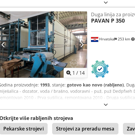
brašna i krupice. Stroj je namijenjen za proizvodnju kratke, duge tje
srednje veliku proizvodnju tjestenine kao i za napajanje rezača ili 
Duga linija za proi
tijesta. Svi dijelovi koji dolaze u kontakt s tijestom, kao i cijela kon
PAVAN
P 350
čelika. Miješalice i puž lako se uklanjaju radi čišćenja. Opremlje
noževa. Dodatno, imam na prodaju potpuno novi set za proizvodnju
Dkedpfx Aew Av Snjfuor
Hrvatska
253 km
1
/
14
Godina proizvodnje:
1993
, stanje:
gotovo kao novo (rabljeno)
, Duga
miješalica - dozator, voda / brašno, vodoravni - puž, puž Dedpfxeh Dx
remontovan 2010 - Prva sušilica, remontovana 2010 - Druga sušilica
sati - dvije suhe trake - dvije trake za sušenu tjesteninu - Detektor m
Automatska jedinica za pakiranje ( 2012 )
Otkrijte više rabljenih strojeva
Pekarske strojevi
Strojevi za preradu mesa
Zav