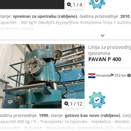
1
/
4
Stanje:
spreman za upotrebu (rabljeno)
, Godina proizvodnje:
2010
Kapacitet - 300 kg/h Dkedpfx Ajyyapfjfuor Kompletna linija s autom
savršenom stanju.
Linija za proizvodn
tjestenine
PAVAN
P 400
Hrvatska
253 km
1
/
12
Godina proizvodnje:
1990
, stanje:
gotovo kao novo (rabljeno)
, Lin
kapacitet 400 kg / h - Transporter za isporuku - miješalica - dozator
transporter - Pritisnite - Vibro hranilica, remontovana 2010 - Prva 