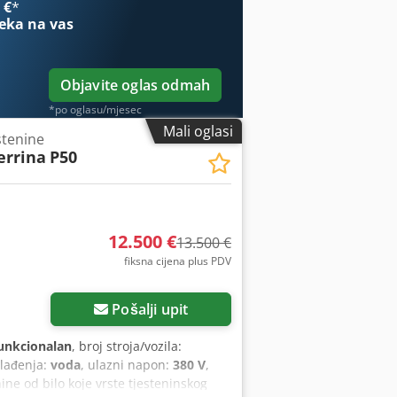
 €
*
 testiranje), novo tehničko stanje Za
eka na vas
Objavite oglas odmah
*po oglasu/mjesec
Mali oglasi
stenine
errina
P50
12.500 €
13.500 €
fiksna cijena plus PDV
Pošalji upit
unkcionalan
, broj stroja/vozila:
hlađenja:
voda
, ulazni napon:
380 V
,
nine od bilo koje vrste tjesteninskog