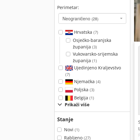
Perimetar:
Neograničeno
(28)
Hrvatska
(7)
Osječko-baranjska
županija
(3)
Vukovarsko-srijemska
županija
(1)
Ujedinjeno Kraljevstvo
(7)
Njemačka
(4)
Poljska
(3)
Belgija
(1)
Prikaži više
Stanje
Novi
(1)
Rabljeno
(27)