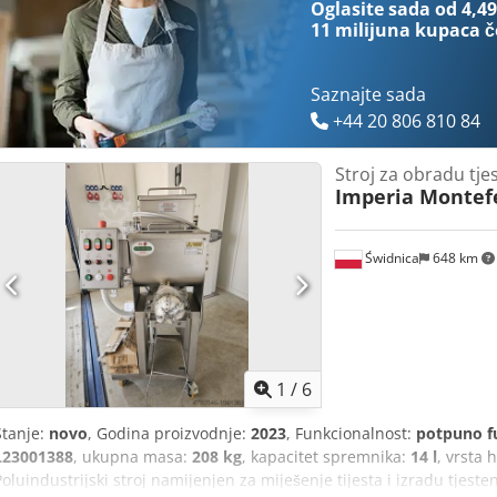
Oglasite sada od 4,49
ujednačenu kvalitetu. Stanje: gotovo neiskorišten (koristi se samo za
11 milijuna kupaca
č
više informacija ili dogovor oko razgledavanja, slobodno se javite!
Saznajte sada
+44 20 806 810 84
Stroj za obradu tje
Imperia Montef
Świdnica
648 km
1
/
6
Stanje:
novo
, Godina proizvodnje:
2023
, Funkcionalnost:
potpuno f
L23001388
, ukupna masa:
208 kg
, kapacitet spremnika:
14 l
, vrsta 
Poluindustrijski stroj namijenjen za miješenje tijesta i izradu tjeste