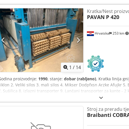
Kratka/Nest proizvo
PAVAN
P 420
Hrvatska
253 km
1
/
14
Godina proizvodnje:
1990
, stanje:
dobar (rabljeno)
, Kratka linija gn
ciklon 2. Veliki silos 3. mali silos 4. Mikser Dodpfxsn Arzke Afujkr 5
7. Sušilica 8. izlazni transporter 9. Lančani transporter za kante - 2 
traka gotovog proizvoda 12. Komanda pult 13. El kabinet 14. Jedini
Stroj za preradu tj
Braibanti
COBRA