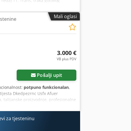
u reda) 11. Trans, traka gotovog
 NAPOMENA - Akcijska cijena - 30.000
Mali oglasi
estenine
3.000 €
VB plus PDV
Zatražite više slika
Pošalji upit
kcionalnost:
potpuno funkcionalan
,
e tijesta Dkedpezrnc Usfx Afuer
a, talijanske proizvodnje, profesionalne
ne i ugostiteljske objekte.
ana talijanska kvaliteta (FriulCo) *
ko se čisti * Dizajnirana za
vi za tjesteninu
j je izvrsno prikladan za valjanje
avajući radne procese i osiguravajući