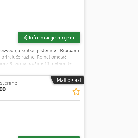
Informacije o cijeni
proizvodnju kratke tjestenine - Braibanti
vibrirajuće razine, Romet omotač
ara s 9 razina, dužine 13 metara, te
kg/h. Dkedpfx Aey Hfz Tofusr
Mali oglasi
estenine
00