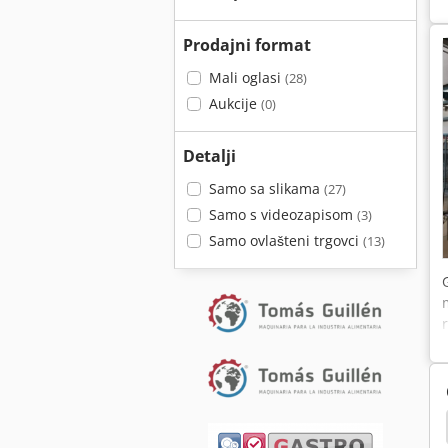
Prodajni format
Mali oglasi
(28)
Aukcije
(0)
Detalji
Samo sa slikama
(27)
Samo s videozapisom
(3)
Samo ovlašteni trgovci
(13)
Pbr Italia
Nesting
Lemken Juwel 8
Italia