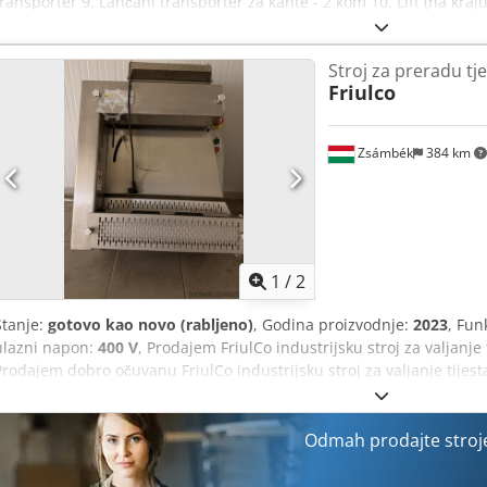
transporter 9. Lančani transporter za kante - 2 kom 10. Lift (na kraj
proizvoda 12. Komanda pult Dkodjh Dxgzjpfx Afuer 13. El Cabinetsž
EUR
Stroj za preradu tj
Friulco
Zsámbék
384 km
1
/
2
Stanje:
gotovo kao novo (rabljeno)
, Godina proizvodnje:
2023
, Fun
ulazni napon:
400 V
, Prodajem FriulCo industrijsku stroj za valjanj
Prodajem dobro očuvanu FriulCo industrijsku stroj za valjanje tijest
izvedbe. Idealna za pekare, slastičarnice, pizzerije, tvornice tjesteni
Karakteristike: * Robusna konstrukcija od nehrđajućeg čelika * Pouzd
Ujednačeno i precizno valjanje tijesta * Jednostavno upravljanje * La
Odmah prodajte stroje
industrijsku upotrebu * Opremljena sigurnosnim zaustavljanjem Stro
tijesta za pizzu, kruh, lisnato tijesto i ostala tijesta, značajno ubrz