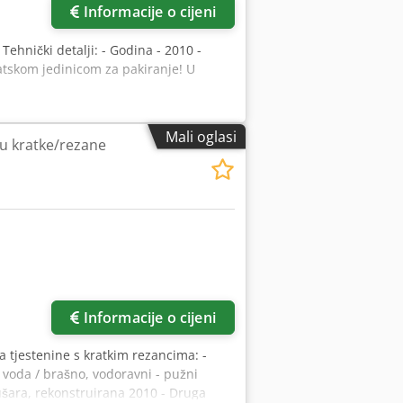
Informacije o cijeni
, Tehnički detalji: - Godina - 2010 -
atskom jedinicom za pakiranje! U
Mali oglasi
ju kratke/rezane
Informacije o cijeni
ija tjestenine s kratkim rezancima: -
, voda / brašno, vodoravni - pužni
sušara, rekonstruirana 2010 - Druga