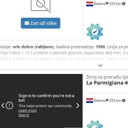
Đakovo
253 km
Zatraži slike
Stanje:
vrlo dobro (rabljeno)
, Godina proizvodnje:
1990
, Linija za 
linija Cobra 1.15 s prešom s jednom glavom, kapaciteta 460 mm, 3 
duljine 8 metara s 24 sektora, dizalo za utovar u sušaru. Teless suš
jednodijelni tračni hladnjak. Godina - 1990/1991. Kapacitet - 1000 
Stroj za preradu tj
La Parmigiana
4
Đakovo
253 km