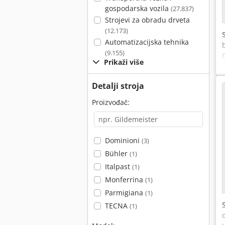
gospodarska vozila
(27.837)
Strojevi za obradu drveta
(12.173)
Automatizacijska tehnika
(9.155)
Prikaži više
Detalji stroja
Proizvođač:
Dominioni
(3)
Bühler
(1)
Italpast
(1)
Monferrina
(1)
Parmigiana
(1)
TECNA
(1)