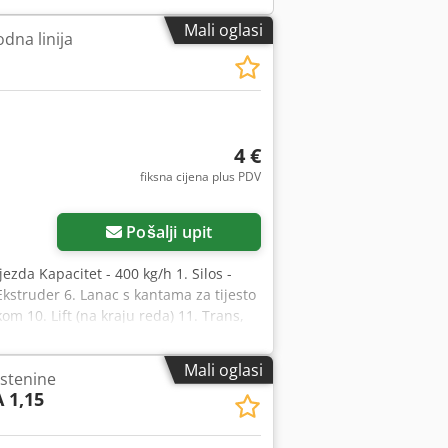
Mali oglasi
dna linija
4 €
fiksna cijena plus PDV
Pošalji upit
ijezda Kapacitet - 400 kg/h 1. Silos -
. Ekstruder 6. Lanac s kantama za tijesto
kom 10. Lift (na kraju reda) 11. Trans,
ca za automatsko pakiranje
Mali oglasi
estenine
 1,15