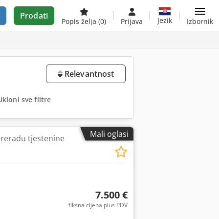
Prodati
Jezik
Popis želja
(0)
Prijava
Izbornik
Relevantnost
Ukloni sve filtre
Mali oglasi
preradu tjestenine
7.500 €
fiksna cijena plus PDV