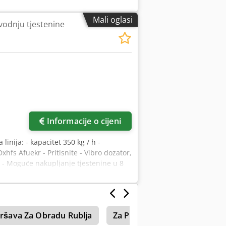
stenine i trakica od tijesta. Pogodan za
strojeva za izradu gnijezda trakama
Mali oglasi
zvodnju tjestenine
strukcija, izrađeni su od nehrđajućeg
n automatskim rezačem s kompletom
 penne tjestenine (2200 eura).
Informacije o cijeni
 linija: - kapacitet 350 kg / h -
hfs Afuekr - Pritisnite - Vibro dozator,
 - Moguće nakupljanje tjestenine u 8
etala - Zapovijedi pult - El. Kabinet -
ršava Za Obradu Rublja
Za Preradu Drva