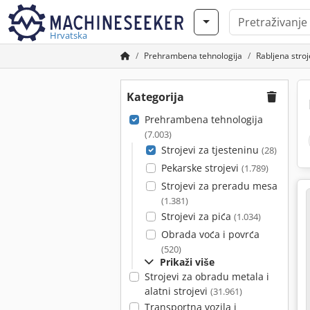
Hrvatska
Prehrambena tehnologija
Rabljena stroj
Kategorija
Prehrambena tehnologija
(7.003)
Strojevi za tjesteninu
(28)
Pekarske strojevi
(1.789)
Strojevi za preradu mesa
(1.381)
Strojevi za pića
(1.034)
Obrada voća i povrća
(520)
Prikaži više
Strojevi za obradu metala i
alatni strojevi
(31.961)
Transportna vozila i